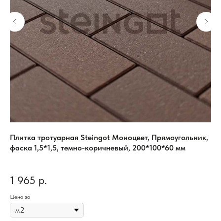
о
Плитка тротуарная Steingot Моноцвет, Прямоугольник,
Кл
фаска 1,5*1,5, темно-коричневый, 200*100*60 мм
25
Арт
Под
1 965
р.
8
Цена за
Цен