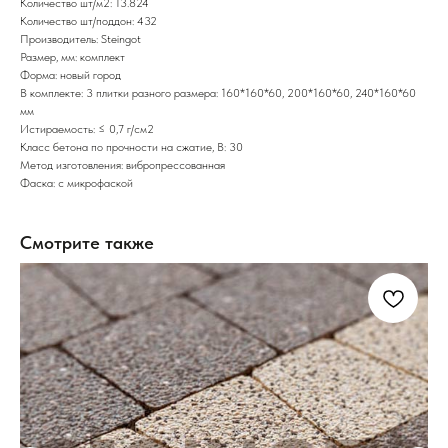
Количество шт/м2: 13.824
Количество шт/поддон: 432
Производитель: Steingot
Размер, мм: комплект
Форма: новый город
В комплекте: 3 плитки разного размера: 160*160*60, 200*160*60, 240*160*60
мм
Истираемость: ≤ 0,7 г/см2
Класс бетона по прочности на сжатие, В: 30
Метод изготовления: вибропрессованная
Фаска: с микрофаской
Смотрите также