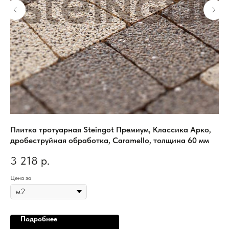
Плитка тротуарная Steingot Премиум, Классика Арко,
Пл
дробеструйная обработка, Caramello, толщина 60 мм
Си
3 218
р.
2
Цена за
Цен
Подробнее