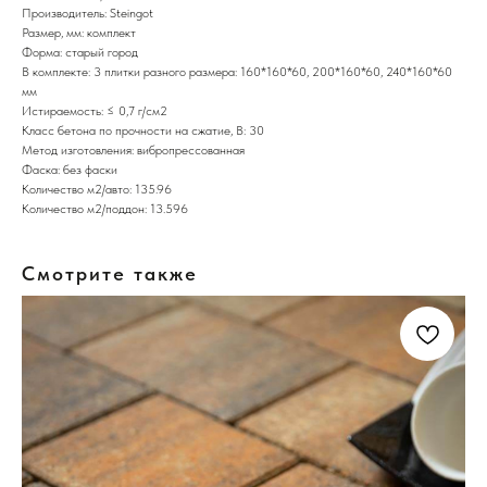
Производитель: Steingot
Размер, мм: комплект
Форма: старый город
В комплекте: 3 плитки разного размера: 160*160*60, 200*160*60, 240*160*60
мм
Истираемость: ≤ 0,7 г/см2
Класс бетона по прочности на сжатие, В: 30
Метод изготовления: вибропрессованная
Фаска: без фаски
Количество м2/авто: 135.96
Количество м2/поддон: 13.596
Смотрите также