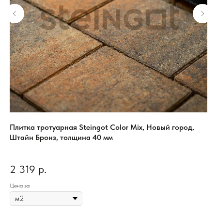
Плитка тротуарная Steingot Color Mix, Новый город,
Пл
Штайн Бронз, толщина 40 мм
те
2 319
р.
1
Цена за
Цен