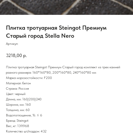
Плитка тротуарная Steingot Премиум
Старый город Stella Nero
Артикул:
3218,00
р.
Плитка тротуарная Steingot Премиум Старый город комплект из трех камней
разного размера: 160*160*80, 200*160*80, 240*160*80 мм
Марка морозостойкости: F200
Материал: бетон
Страна: Россия
Цвет: черный
Длина, мм: 160/200/240
Ширина, мм: 160
Толщина, мм: 60
Водопоглощение, %: ≤ 6
Бренд: Steingot
Вес, кг: 139.968
Количество шт/поддон: 432