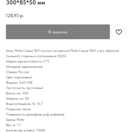
300*85*50 мм
128,93
р.
В корзину
Микс Plinfa Cassia 1811 состоит из кирпича Plinfa Cassia 1801 и его обратной
(тыльной) стороны в соотношении 50/50.
Марка морозостойкости: F75
Материал: керамический
Страна: Россия
Цвет: коричневый
Формат: 0,65 НФ
Пустотность: пустотелый
Длина, мм: 300
Ширина, мм: 85
Водопоглощение, %: 10,7
Покрытие: песок
Поверхность: рельефная, риф, рифленая
Бренд: Plinfa
Вес, кг: 1.7
Количество шт/авто: 11088