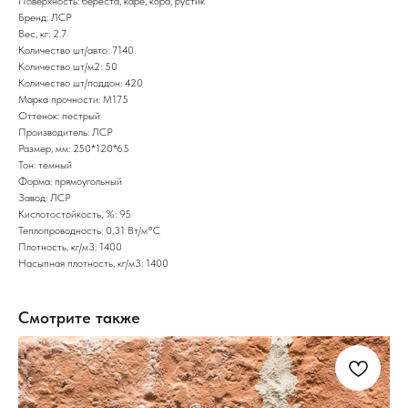
Поверхность: береста, каре, кора, рустик
Бренд: ЛСР
Вес, кг: 2.7
Количество шт/авто: 7140
Количество шт/м2: 50
Количество шт/поддон: 420
Марка прочности: М175
Оттенок: пестрый
Производитель: ЛСР
Размер, мм: 250*120*65
Тон: темный
Форма: прямоугольный
Завод: ЛСР
Кислотостойкость, %: 95
Теплопроводность: 0,31 Вт/м°С
Плотность, кг/м3: 1400
Насыпная плотность, кг/м3: 1400
Смотрите также