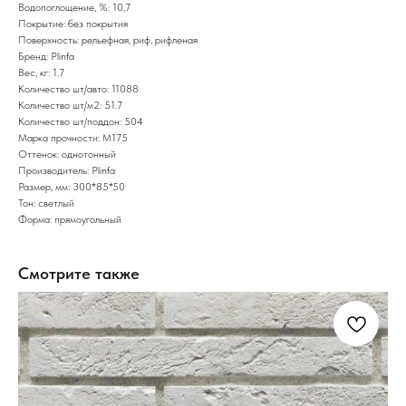
Водопоглощение, %: 10,7
Покрытие: без покрытия
Поверхность: рельефная, риф, рифленая
Бренд: Plinfa
Вес, кг: 1.7
Количество шт/авто: 11088
Количество шт/м2: 51.7
Количество шт/поддон: 504
Марка прочности: М175
Оттенок: однотонный
Производитель: Plinfa
Размер, мм: 300*85*50
Тон: светлый
Форма: прямоугольный
Смотрите также