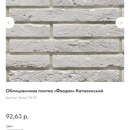
Облицовочная плитка «Феодал» Каталонский
Об
Артикул:
Белый 24.00
Арт
92,63
р.
68
Цвет
Цве