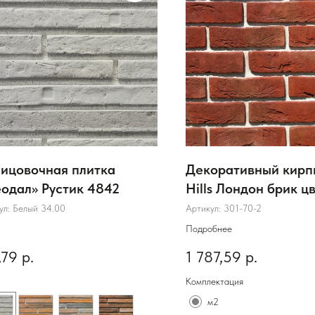
ицовочная плитка
Декоративный кирп
одал» Рустик 4842
Hills Лондон брик ц
70
ул:
Белый 34.00
Артикул:
301-70-2
Подробнее
,79
р.
1 787,59
р.
Комплектация
м2