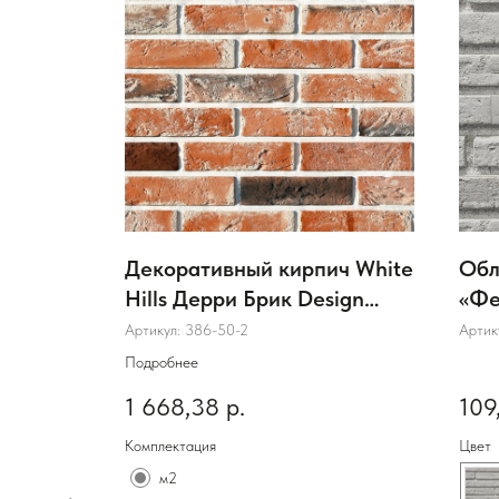
ка
Декоративный кирпич White
Обл
ковый
Hills Дерри Брик Design
«Фе
цвет 386-50
Артикул:
386-50-2
Артик
Подробнее
1 668,38
р.
109
Комплектация
Цвет
м2