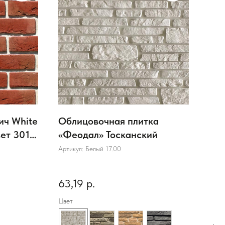
ич White
Облицовочная плитка
Обл
вет 301-
«Феодал» Тосканский
«Фе
Артикул:
Белый 17.00
Арти
63,19
р.
92
Цвет
Цвет