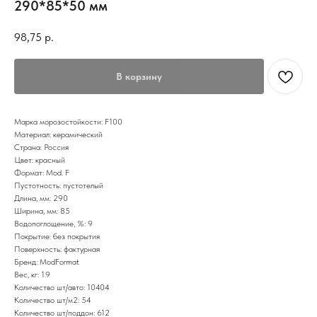
290*85*50 мм
98,75
р.
В корзину
Марка морозостойкости: F100
Материал: керамический
Страна: Россия
Цвет: красный
Формат: Mod. F
Пустотность: пустотелый
Длина, мм: 290
Ширина, мм: 85
Водопоглощение, %: 9
Покрытие: без покрытия
Поверхность: фактурная
Бренд: ModFormat
Вес, кг: 1.9
Количество шт/авто: 10404
Количество шт/м2: 54
Количество шт/поддон: 612