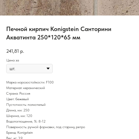
Печной кирпич Konigstein Санторини
Акватинта 250*120*65 мм
241,81
р.
Цена за
Марка морозостойкости: F100
Материал: керамический
Страна: Россия
Цвет: бежевый
Пустотность: полнотелый
Длина, мм: 250
Ширина, мм: 120
Водопоглощение, %: 8-12
Поверхность: ручной формовки, под старину, ретро
Бренд: Konigstein
Вес, кг: 3.9