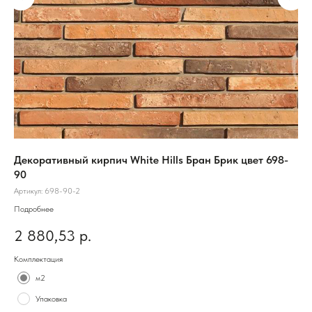
Декоративный кирпич White Hills Бран Брик цвет 698-
Об
90
Арт
Артикул:
698-90-2
Подробнее
9
2 880,53
р.
Цве
Комплектация
м2
Упаковка