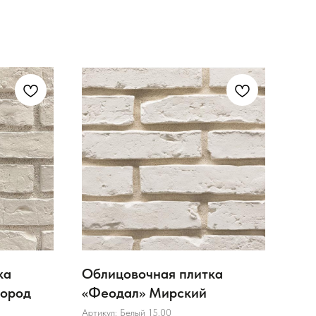
ка
Облицовочная плитка
Обл
город
«Феодал» Мирский
«Фе
Артикул:
Белый 15.00
Арти