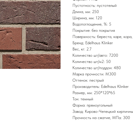
Пустотность: пустотелый
Длина, мм: 250
Ширина, мм: 120
Водопоглощение, %: 5
Покрытие: без покрытия
Поверхность: береста, каре, кора,
Бренд: Edelhaus Klinker
Вес, кг: 2.7
Количество шт/авто: 7200
Количество шт/м2: 50
Количество шт/поддон: 480
Марка прочности: М300
Оттенок: пестрый
Производитель: Edelhaus Klinker
Размер, мм: 250*120*65
Тон: темный
Форма: прямоугольный
Завод: Кирово-Чепецкий кирпичны
Прочность на сжатие, МПа: 300