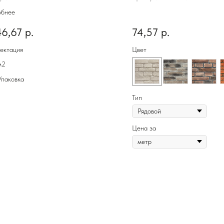
т 231-00
обнее
46,67
р.
74,57
р.
ектация
Цвет
м2
Упаковка
Тип
Цена за