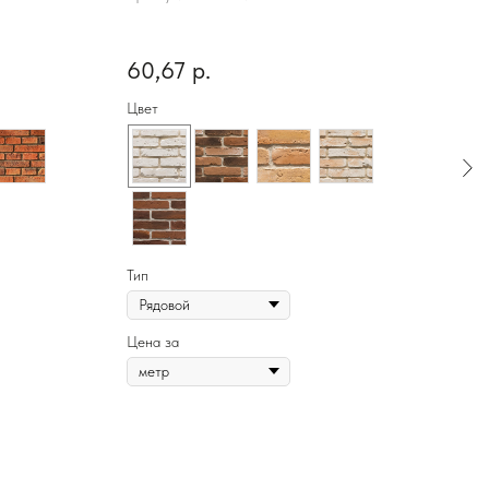
60,67
р.
92
Цвет
Цвет
Тип
Тип
Цена за
Цена