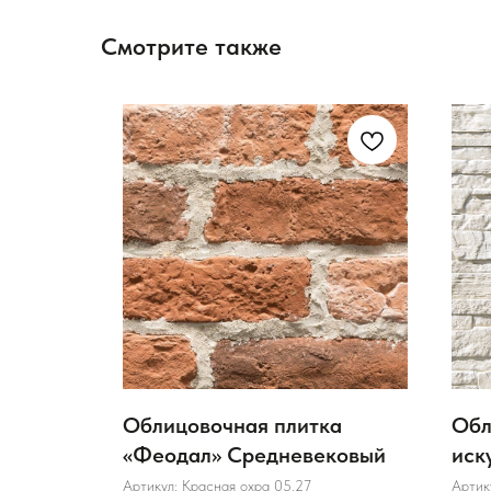
Смотрите также
ка
Облицовочная плитка
Обл
«Феодал» Средневековый
иск
Whi
Артикул:
Красная охра 05.27
Артик