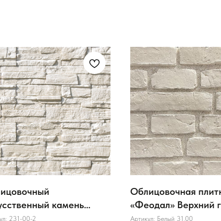
ицовочный
Облицовочная плит
усственный камень
«Феодал» Верхний 
te Hills Каскад Рейндж
ул:
231-00-2
Артикул:
Белый 31.00