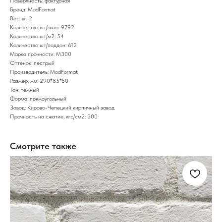
Поверхность: фактурная
Бренд: ModFormat
Вес, кг: 2
Количество шт/авто: 9792
Количество шт/м2: 54
Количество шт/поддон: 612
Марка прочности: М300
Оттенок: пестрый
Производитель: ModFormat
Размер, мм: 290*85*50
Тон: темный
Форма: прямоугольный
Завод: Кирово-Чепецкий кирпичный завод
Прочность на сжатие, кгс/см2: 300
Смотрите также