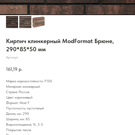
Кирпич клинкерный ModFormat Брюне,
290*85*50 мм
Артикул:
161,19
р.
Марка морозостойкости: F100
Материал: клинкерный
Страна: Россия
Цвет: коричневый
Формат: Mod. F
Пустотность: пустотелый
Длина, мм: 290
Ширина, мм: 85
Водопоглощение, %: 3-5
Покрытие: песок