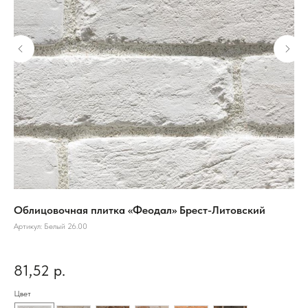
Облицовочная плитка «Феодал» Брест-Литовский
Об
Артикул:
Белый 26.00
Арт
81,52
р.
7
Цвет
Цве