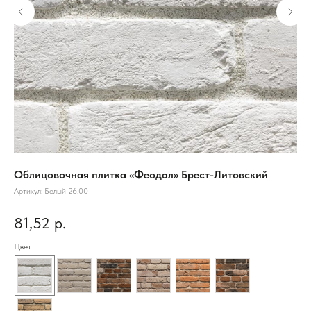
Облицовочная плитка «Феодал» Брест-Литовский
Об
Артикул:
Белый 26.00
Арт
81,52
р.
5
Цвет
Цве