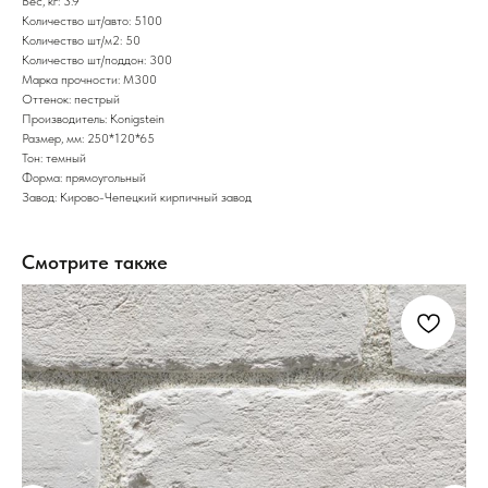
Вес, кг: 3.9
Количество шт/авто: 5100
Количество шт/м2: 50
Количество шт/поддон: 300
Марка прочности: М300
Оттенок: пестрый
Производитель: Konigstein
Размер, мм: 250*120*65
Тон: темный
Форма: прямоугольный
Завод: Кирово-Чепецкий кирпичный завод
Смотрите также