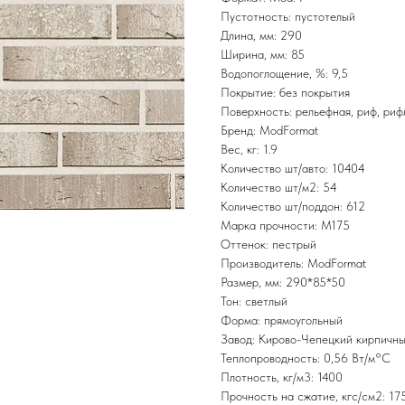
Пустотность: пустотелый
Длина, мм: 290
Ширина, мм: 85
Водопоглощение, %: 9,5
Покрытие: без покрытия
Поверхность: рельефная, риф, риф
Бренд: ModFormat
Вес, кг: 1.9
Количество шт/авто: 10404
Количество шт/м2: 54
Количество шт/поддон: 612
Марка прочности: М175
Оттенок: пестрый
Производитель: ModFormat
Размер, мм: 290*85*50
Тон: светлый
Форма: прямоугольный
Завод: Кирово-Чепецкий кирпичны
Теплопроводность: 0,56 Вт/м°С
Плотность, кг/м3: 1400
Прочность на сжатие, кгс/см2: 17