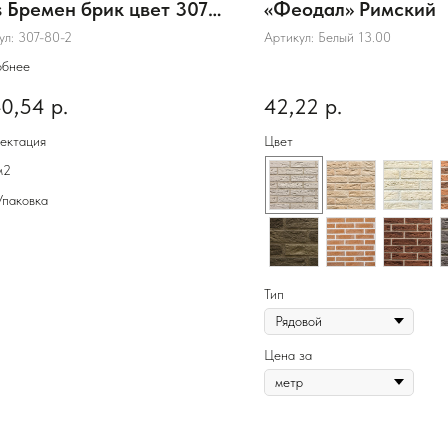
ls Бремен брик цвет 307-
«Феодал» Римский
ул:
307-80-2
Артикул:
Белый 13.00
обнее
40,54
р.
42,22
р.
ектация
Цвет
м2
Упаковка
Тип
Цена за