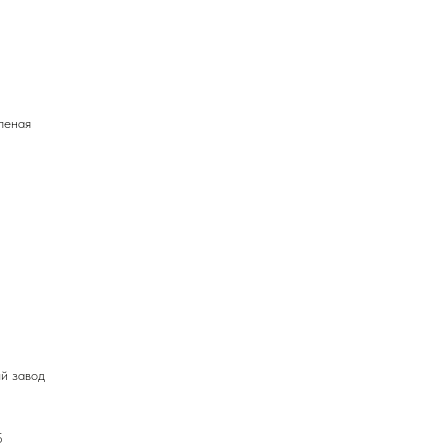
леная
й завод
5