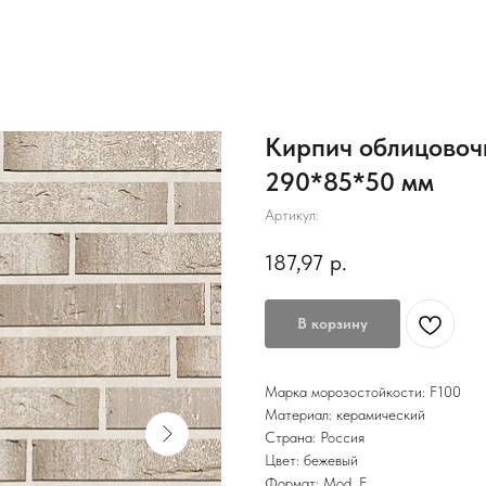
Кирпич облицовоч
290*85*50 мм
Артикул:
187,97
р.
В корзину
Марка морозостойкости: F100
Материал: керамический
Страна: Россия
Цвет: бежевый
Формат: Mod. F