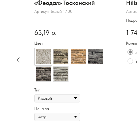
«Феодал» Тосканский
Hil
80
Артикул:
Белый 17.00
Артик
Подр
63,19
р.
1 7
Цвет
Компл
Тип
Цена за