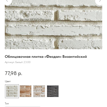
Облицовочная плитка «Феодал» Византийский
Де
40
Артикул:
Белый 23.00
Арт
77,98
р.
Под
2
Цвет
Ком
Тип