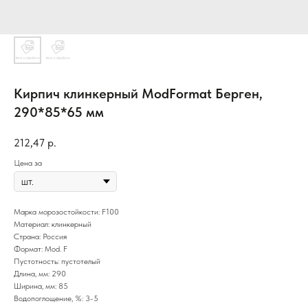
Кирпич клинкерный ModFormat Берген,
290*85*65 мм
212,47
р.
Цена за
Марка морозостойкости: F100
Материал: клинкерный
Страна: Россия
Формат: Mod. F
Пустотность: пустотелый
Длина, мм: 290
Ширина, мм: 85
Водопоглощение, %: 3-5