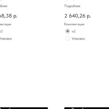
обнее
Подробнее
68,38
р.
2 640,26
р.
ектация
Комплектация
м2
м2
Упаковка
Упаковка