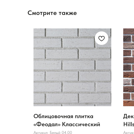
Смотрите также
ка
Облицовочная плитка
Дек
й Новая
«Феодал» Классический
Hil
60
Артикул:
Белый 04.00
Артик