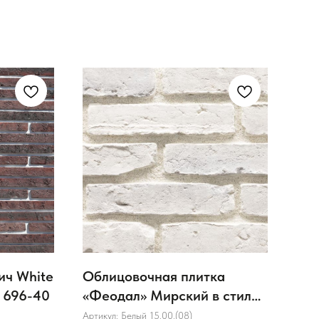
ич White
Облицовочная плитка
Дек
т 696-40
«Феодал» Мирский в стиле
Hil
Лофт
Артикул:
Белый 15.00.(08)
Арти