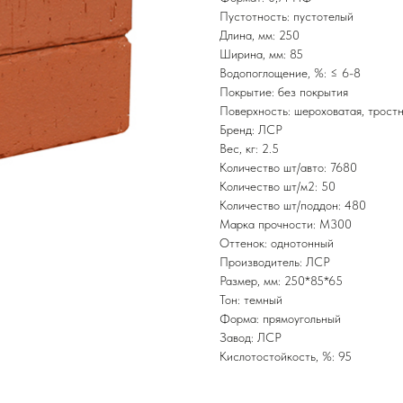
Пустотность: пустотелый
Длина, мм: 250
Ширина, мм: 85
Водопоглощение, %: ≤ 6-8
Покрытие: без покрытия
Поверхность: шероховатая, тростн
Бренд: ЛСР
Вес, кг: 2.5
Количество шт/авто: 7680
Количество шт/м2: 50
Количество шт/поддон: 480
Марка прочности: М300
Оттенок: однотонный
Производитель: ЛСР
Размер, мм: 250*85*65
Тон: темный
Форма: прямоугольный
Завод: ЛСР
Кислотостойкость, %: 95