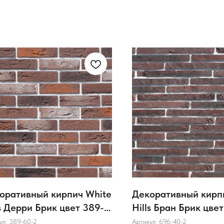
оративный кирпич White
Декоративный кирп
ls Дерри Брик цвет 389-
Hills Бран Брик цве
ул:
389-60-2
Артикул:
696-40-2