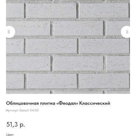
Облицовочная плитка «Феодал» Классический
Об
Артикул:
Белый 04.00
Арт
51,3
р.
68
Цвет
Цве