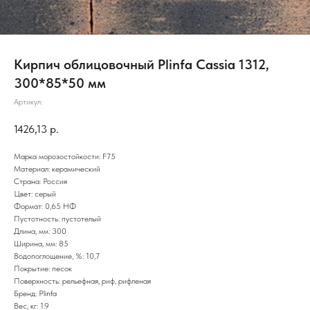
Кирпич облицовочный Plinfa Cassia 1312,
300*85*50 мм
Артикул:
1426,13
р.
Марка морозостойкости: F75
Материал: керамический
Страна: Россия
Цвет: серый
Формат: 0,65 НФ
Пустотность: пустотелый
Длина, мм: 300
Ширина, мм: 85
Водопоглощение, %: 10,7
Покрытие: песок
Поверхность: рельефная, риф, рифленая
Бренд: Plinfa
Вес, кг: 1.9