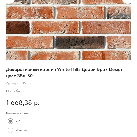
Декоративный кирпич White Hills Дерри Брик Design
Об
цвет 386-50
Ка
Артикул:
386-50-2
Арт
Подробнее
Под
1 668,38
р.
2 
Комплектация
Ком
м2
Упаковка