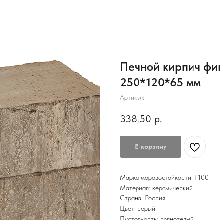
Печной кирпич фиг
250*120*65 мм
Артикул:
338,50
р.
В корзину
Марка морозостойкости: F100
Материал: керамический
Страна: Россия
Цвет: серый
Пустотность: полнотелый