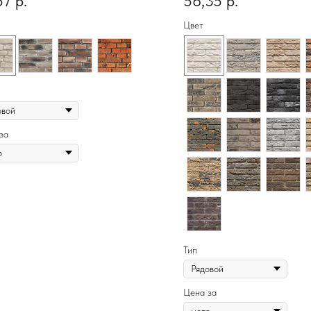
57
р.
56,35
р.
Цвет
за
Тип
Цена за