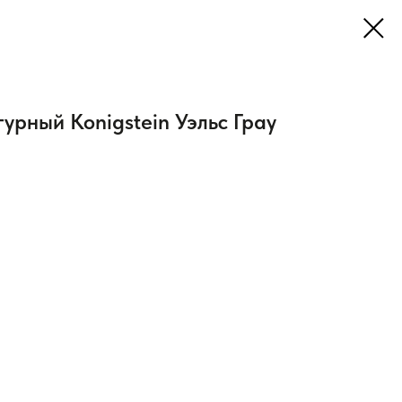
урный Konigstein Уэльс Грау