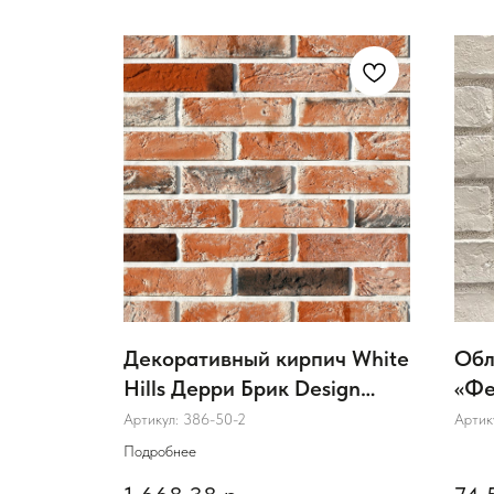
ка
Декоративный кирпич White
Обл
ковый
Hills Дерри Брик Design
«Фе
цвет 386-50
Артикул:
386-50-2
Артик
Подробнее