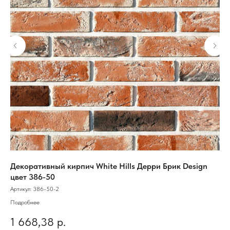
Декоративный кирпич White Hills Дерри Брик Design
Об
цвет 386-50
Арт
Артикул:
386-50-2
Подробнее
1
1 668,38
р.
Цве