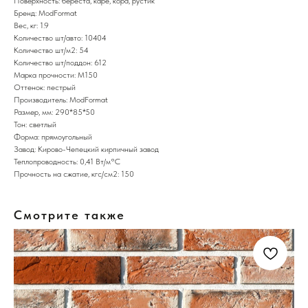
Поверхность: береста, каре, кора, рустик
Бренд: ModFormat
Вес, кг: 1.9
Количество шт/авто: 10404
Количество шт/м2: 54
Количество шт/поддон: 612
Марка прочности: М150
Оттенок: пестрый
Производитель: ModFormat
Размер, мм: 290*85*50
Тон: светлый
Форма: прямоугольный
Завод: Кирово-Чепецкий кирпичный завод
Теплопроводность: 0,41 Вт/м°С
Прочность на сжатие, кгс/см2: 150
Смотрите также