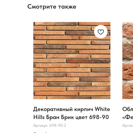
Смотрите также
ка
Декоративный кирпич White
Обл
й
Hills Бран Брик цвет 698-90
«Фе
Артикул:
698-90-2
Артик