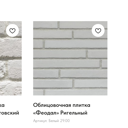
ка
Облицовочная плитка
Обл
товский
«Феодал» Ригельный
«Фе
Ло
Артикул:
Белый 29.00
Арти