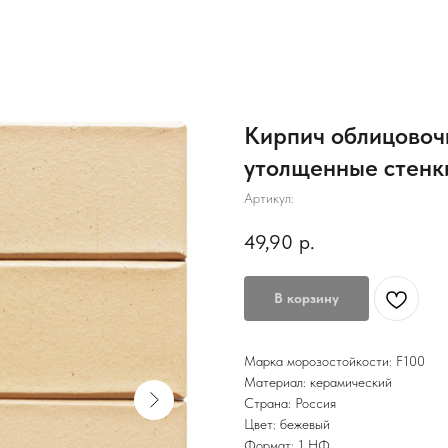
Кирпич облицовоч
утолщенные стенк
Артикул:
49,90
р.
В корзину
Марка морозостойкости: F100
Материал: керамический
Страна: Россия
Цвет: бежевый
Формат: 1 НФ