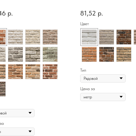
46
р.
81,52
р.
Цвет
Тип
Цена за
за