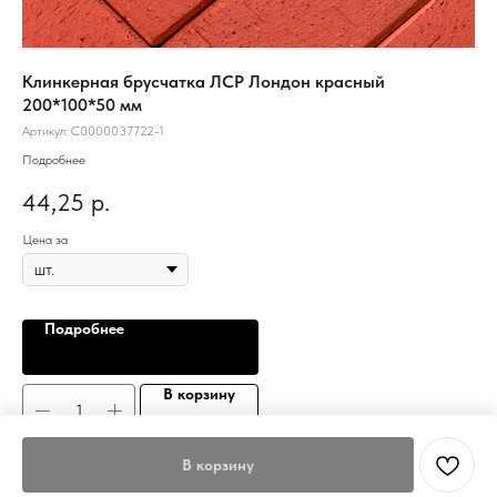
Клинкерная брусчатка ЛСР Лондон красный
Пл
200*100*50 мм
ко
Артикул:
С0000037722-1
Подробнее
2
44,25
р.
Цен
Цена за
Подробнее
В корзину
В корзину