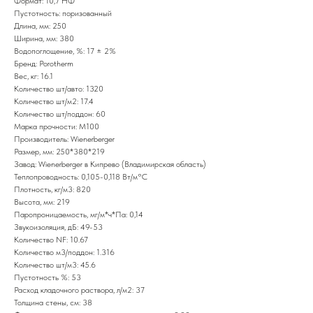
Формат: 10,7 НФ
Пустотность: поризованный
Длина, мм: 250
Ширина, мм: 380
Водопоглощение, %: 17 ± 2%
Бренд: Porotherm
Вес, кг: 16.1
Количество шт/авто: 1320
Количество шт/м2: 17.4
Количество шт/поддон: 60
Марка прочности: М100
Производитель: Wienerberger
Размер, мм: 250*380*219
Завод: Wienerberger в Кипрево (Владимирская область)
Теплопроводность: 0,105-0,118 Вт/м°С
Плотность, кг/м3: 820
Высота, мм: 219
Паропроницаемость, мг/м*ч*Па: 0,14
Звукоизоляция, дБ: 49-53
Количество NF: 10.67
Количество м3/поддон: 1.316
Количество шт/м3: 45.6
Пустотность %: 53
Расход кладочного раствора, л/м2: 37
Толщина стены, см: 38