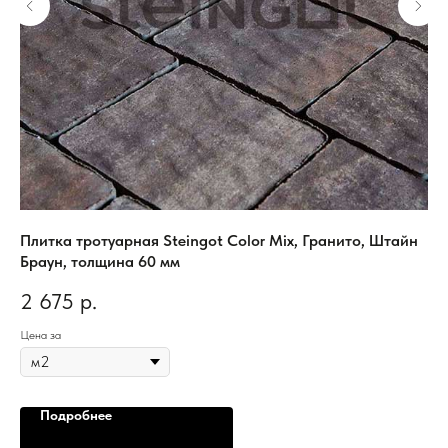
Плитка тротуарная Steingot Color Mix, Гранито, Штайн
Пл
Браун, толщина 60 мм
Те
2 675
р.
2
Цена за
Цен
Подробнее