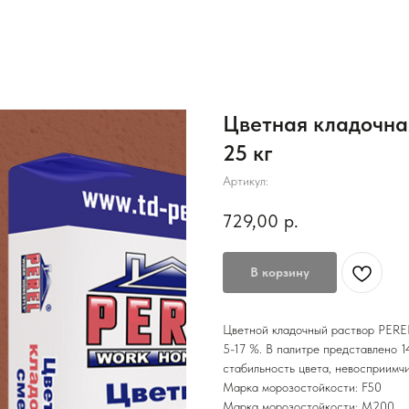
Цветная кладочная
25 кг
Артикул:
729,00
р.
В корзину
Цветной кладочный раствор PEREL
5-17 %. В палитре представлено 
стабильность цвета, невосприимч
Марка морозостойкости: F50
Марка морозостойкости: М200