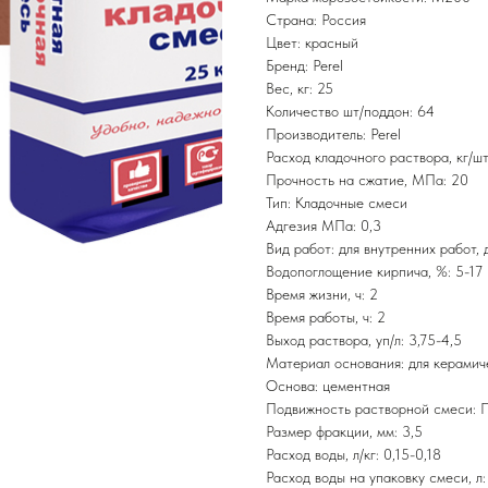
Страна: Россия
Цвет: красный
Бренд: Perel
Вес, кг: 25
Количество шт/поддон: 64
Производитель: Perel
Расход кладочного раствора, кг/шт:
Прочность на сжатие, МПа: 20
Тип: Кладочные смеси
Адгезия МПа: 0,3
Вид работ: для внутренних работ,
Водопоглощение кирпича, %: 5-17
Время жизни, ч: 2
Время работы, ч: 2
Выход раствора, уп/л: 3,75-4,5
Материал основания: для керамиче
Основа: цементная
Подвижность растворной смеси: П
Размер фракции, мм: 3,5
Расход воды, л/кг: 0,15-0,18
Расход воды на упаковку смеси, л: