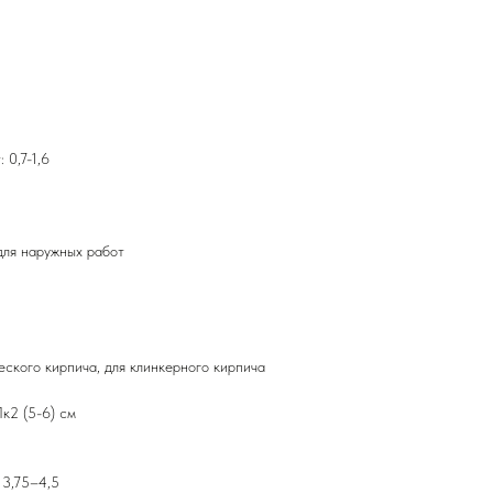
 0,7-1,6
 для наружных работ
ского кирпича, для клинкерного кирпича
к2 (5-6) см
 3,75–4,5