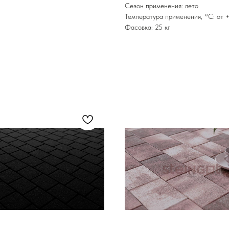
Сезон применения: лето
Температура применения, °С: от 
Фасовка: 25 кг