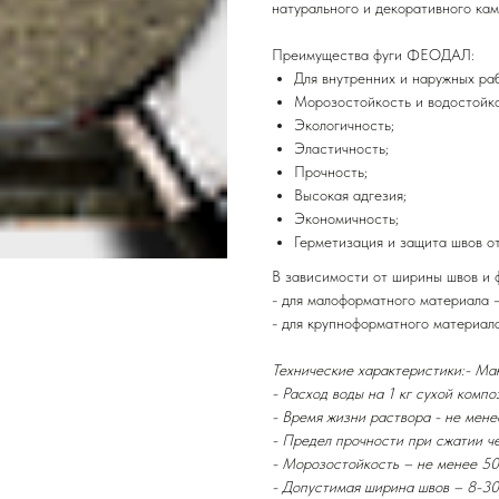
натурального и декоративного кам
Преимущества фуги ФЕОДАЛ:
Для внутренних и наружных раб
Морозостойкость и водостойко
Экологичность;
Эластичность;
Прочность;
Высокая адгезия;
Экономичность;
Герметизация и защита швов о
В зависимости от ширины швов и 
- для малоформатного материала – 
- для крупноформатного материала 
Технические характеристики:- Ма
- Расход воды на 1 кг сухой композ
- Время жизни раствора - не мене
- Предел прочности при сжатии ч
- Морозостойкость – не менее 50
- Допустимая ширина швов – 8-30