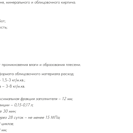
ня, минерального и облицовочного кирпича.
от;
сть;
т проникновения влаги и образования плесени.
формата облицовочного материала расход:
1,5-3 кг/м.кв.;
– 3-8 кг/м.кв.
ксимальная фракция заполнителя – 12 мм;
иции – 0,15-0,17 л;
е 30 мин;
ерез 28 суток – не менее 15 МПа;
 циклов;
 мм;