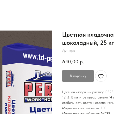
Цветная кладочная
шоколадный, 25 кг
Артикул:
640,00
р.
В корзину
Цветной кладочный раствор PEREL
12 %. В палитре представлено 14
стабильность цвета, невосприимч
Марка морозостойкости: F50
Марка морозостойкости: М200