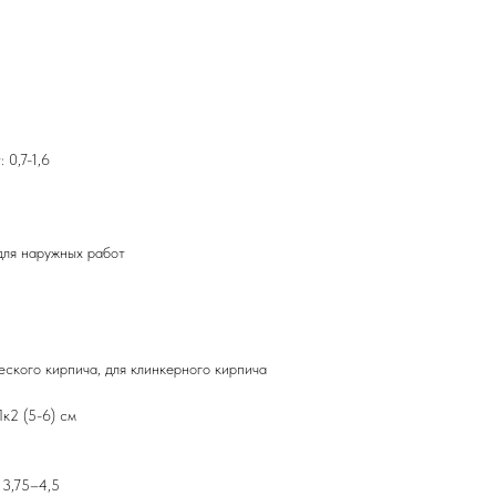
 0,7-1,6
 для наружных работ
ского кирпича, для клинкерного кирпича
к2 (5-6) см
 3,75–4,5