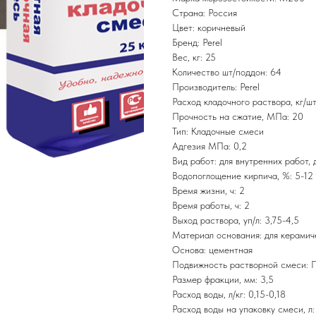
Страна: Россия
Цвет: коричневый
Бренд: Perel
Вес, кг: 25
Количество шт/поддон: 64
Производитель: Perel
Расход кладочного раствора, кг/шт:
Прочность на сжатие, МПа: 20
Тип: Кладочные смеси
Адгезия МПа: 0,2
Вид работ: для внутренних работ,
Водопоглощение кирпича, %: 5-12
Время жизни, ч: 2
Время работы, ч: 2
Выход раствора, уп/л: 3,75-4,5
Материал основания: для керамиче
Основа: цементная
Подвижность растворной смеси: П
Размер фракции, мм: 3,5
Расход воды, л/кг: 0,15-0,18
Расход воды на упаковку смеси, л: