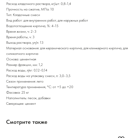
Расход кладочного раствора, кг/шт: 0,8-1,4
Прочность на сжатие, МПа: 10
Тип: Кладочные смеси
Вид работ: для внутренних работ, для наружных работ
Водопоглощение кирпича, %: 4-15
Время жизни, ч: 2-3
Время работы, ч: 3
Выход раствора, уп/л: 13
Материал основания: для керамического кирпича, для клинкерного кирпича, для
силикатного кирпича
Основа: цементная
Размер фракции, мм: 1,2
Расход воды, л/кг: 0,12-0,14
Расход воды на упаковку смеси, л: 3,0-3,5
Сезон применения: лето
Температура применения, °С: от +5 до +20
Фасовка: 25 кг
Наполнитель: песок, добавки
Связующее: цемент
Смотрите также