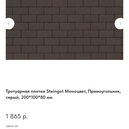
г,
Тротуарная плитка Steingot Моноцвет, Прямоугольник,
Пл
серый, 200*100*80 мм
Шт
1 865
р.
3
Цена за
Цен