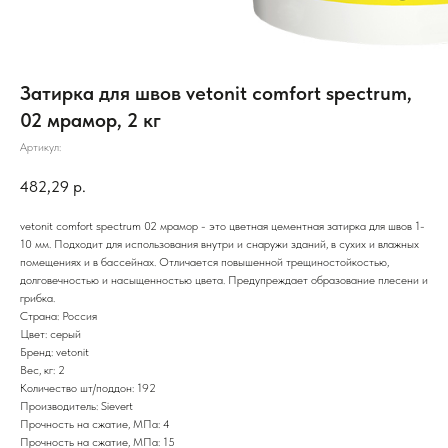
Затирка для швов vetonit comfort spectrum,
02 мрамор, 2 кг
Артикул:
482,29
р.
vetonit comfort spectrum 02 мрамор - это цветная цементная затирка для швов 1-
10 мм. Подходит для использования внутри и снаружи зданий, в сухих и влажных
помещениях и в бассейнах. Отличается повышенной трещиностойкостью,
долговечностью и насыщенностью цвета. Предупреждает образование плесени и
грибка.
Страна: Россия
Цвет: серый
Бренд: vetonit
Вес, кг: 2
Количество шт/поддон: 192
Производитель: Sievert
Прочность на сжатие, МПа: 4
Прочность на сжатие, МПа: 15