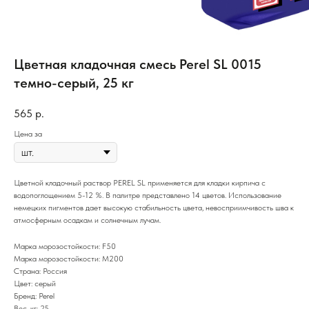
Цветная кладочная смесь Perel SL 0015
темно-серый, 25 кг
565
р.
Цена за
Цветной кладочный раствор PEREL SL применяется для кладки кирпича с
водопоглощением 5-12 %. В палитре представлено 14 цветов. Использование
немецких пигментов дает высокую стабильность цвета, невосприимчивость шва к
атмосферным осадкам и солнечным лучам.
Марка морозостойкости: F50
Марка морозостойкости: М200
Страна: Россия
Цвет: серый
Бренд: Perel
Вес, кг: 25