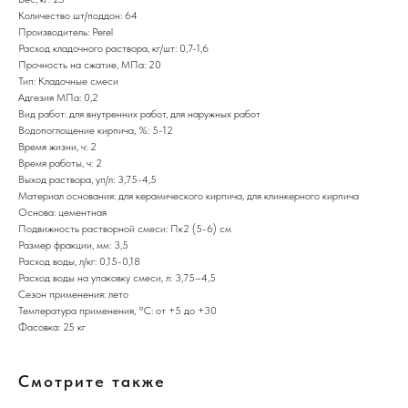
Количество шт/поддон: 64
Производитель: Perel
Расход кладочного раствора, кг/шт: 0,7-1,6
Прочность на сжатие, МПа: 20
Тип: Кладочные смеси
Адгезия МПа: 0,2
Вид работ: для внутренних работ, для наружных работ
Водопоглощение кирпича, %: 5-12
Время жизни, ч: 2
Время работы, ч: 2
Выход раствора, уп/л: 3,75-4,5
Материал основания: для керамического кирпича, для клинкерного кирпича
Основа: цементная
Подвижность растворной смеси: Пк2 (5-6) см
Размер фракции, мм: 3,5
Расход воды, л/кг: 0,15-0,18
Расход воды на упаковку смеси, л: 3,75–4,5
Сезон применения: лето
Температура применения, °С: от +5 до +30
Фасовка: 25 кг
Смотрите также