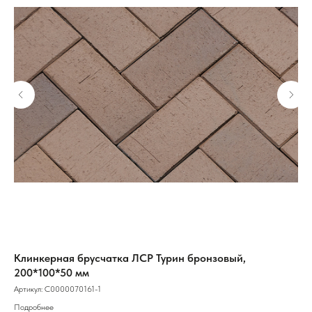
но-
Клинкерная брусчатка ЛСР Турин бронзовый,
Тр
200*100*50 мм
же
Артикул:
С0000070161-1
Подробнее