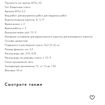
Прочность на сжатие, МПа: 20
Тип: Кладочные смеси
Адгезия МПа: 0,3
Вид работ: для внутренних работ, для наружных работ
Водопоглощение кирпича, %: 5-17
Время жизни, ч: 2
Время работы, ч: 2
Выход раствора, уп/л: 7,5-9
Материал основания: для керамического кирпича, для клинкерного кирпича
Основа: цементная
Подвижность растворной смеси: Пк2 (5-6) см
Размер фракции, мм: 3,5
Расход воды, л/кг: 0,15-0,18
Расход воды на упаковку смеси, л: 7,5-9
Сезон применения: лето
Температура применения, °С: от +5 до +30
Фасовка: 50 кг
Смотрите также