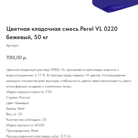
Цветная кладочная смесь Perel VL 0220
бежевый, 50 кг
Артикул:
1180,00
р.
Цветной кладочный раствор PEREL VL применяется для кладки кирпича с
водопоглощением 5-17 %. В палитре представлено 14 цветов. Использование
немецких пигментов дает высокую стабильность цвета, невосприимчивость шва к
атмосферным осадкам и солнечным лучам.
Марка морозостойкости: F50
Страна: Россия
Цвет: бежевый
Бренд: Perel
Вес, кг: 50
Количество шт/поддон: 30
Марка прочности: М200
Производитель: Perel
Расход кладочного раствора, кг/шт: 0,7-1,6