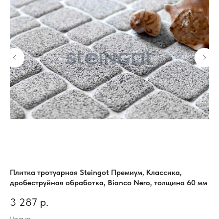
но-
Плитка тротуарная Steingot Премиум, Классика,
Пл
дробеструйная обработка, Bianco Nero, толщина 60 мм
Lo
3 287
р.
3
Цена за
Цен