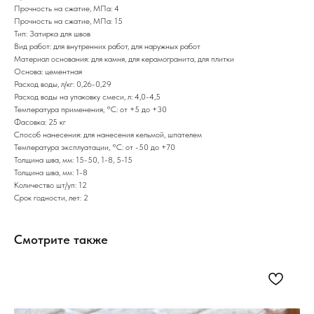
Прочность на сжатие, МПа: 4
Прочность на сжатие, МПа: 15
Тип: Затирка для швов
Вид работ: для внутренних работ, для наружных работ
Материал основания: для камня, для керамогранита, для плитки
Основа: цементная
Расход воды, л/кг: 0,26-0,29
Расход воды на упаковку смеси, л: 4,0-4,5
Температура применения, °С: от +5 до +30
Фасовка: 25 кг
Способ нанесения: для нанесения кельмой, шпателем
Температура эксплуатации, °С: от -50 до +70
Толщина шва, мм: 15-50, 1-8, 5-15
Толщина шва, мм: 1-8
Количество шт/уп: 12
Срок годности, лет: 2
Смотрите также