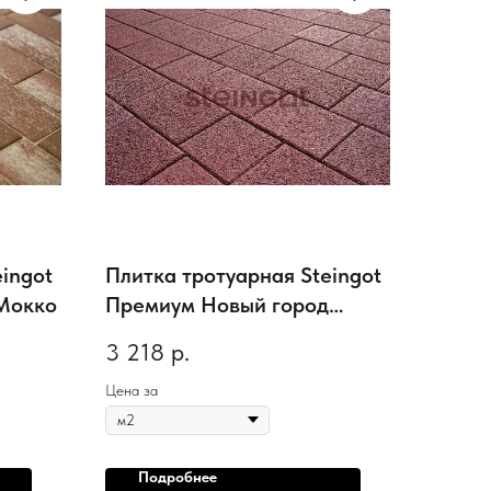
ingot
Плитка тротуарная Steingot
 Мокко
Премиум Новый город
Talana, толщина 60 мм
3 218
р.
Цена за
Подробнее