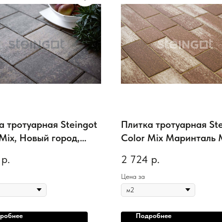
а тротуарная Steingot
Плитка тротуарная Ste
 Mix, Новый город,
Color Mix Маринталь
 Блэк, толщина 100
р.
2 724
р.
Цена за
робнее
Подробнее