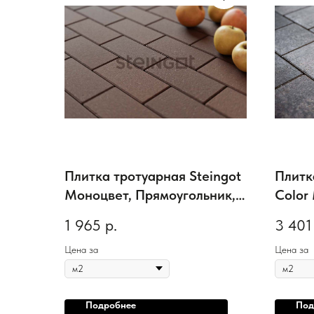
Плитка тротуарная Steingot
Плитк
Моноцвет, Прямоугольник,
Color
фаска 1,5*1,5, темно-
Штайн
1 965
р.
3 401
коричневый, 200*100*60
мм
мм
Цена за
Цена за
Подробнее
Под