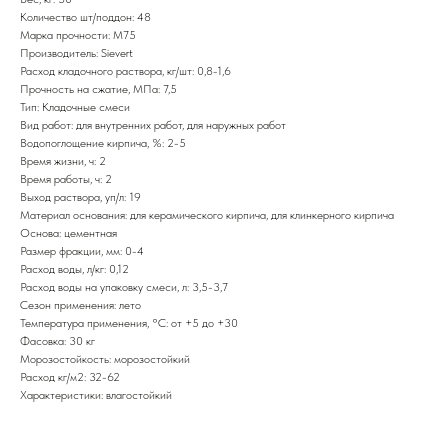
Количество шт/поддон: 48
Марка прочности: М75
Производитель: Sievert
Расход кладочного раствора, кг/шт: 0,8-1,6
Прочность на сжатие, МПа: 7,5
Тип: Кладочные смеси
Вид работ: для внутренних работ, для наружных работ
Водопоглощение кирпича, %: 2-5
Время жизни, ч: 2
Время работы, ч: 2
Выход раствора, уп/л: 19
Материал основания: для керамического кирпича, для клинкерного кирпича
Основа: цементная
Размер фракции, мм: 0-4
Расход воды, л/кг: 0,12
Расход воды на упаковку смеси, л: 3,5-3,7
Сезон применения: лето
Температура применения, °С: от +5 до +30
Фасовка: 30 кг
Морозостойкость: морозостойкий
Расход кг/м2: 32-62
Характеристики: влагостойкий