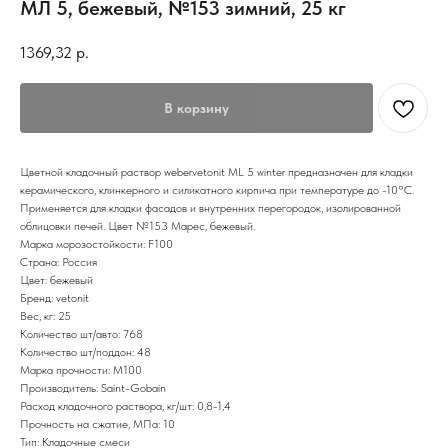
МЛ 5, бежевый, №153 зимний, 25 кг
1369,32
р.
В корзину
Цветной кладочный раствор weber.vetonit ML 5 winter предназначен для кладки
керамического, клинкерного и силикатного кирпича при температуре до -10°С.
Применяется для кладки фасадов и внутренних перегородок, изолированной
облицовки печей. Цвет №153 Марес, бежевый.
Марка морозостойкости: F100
Страна: Россия
Цвет: бежевый
Бренд: vetonit
Вес, кг: 25
Количество шт/авто: 768
Количество шт/поддон: 48
Марка прочности: М100
Производитель: Saint-Gobain
Расход кладочного раствора, кг/шт: 0,8-1,4
Прочность на сжатие, МПа: 10
Тип: Кладочные смеси