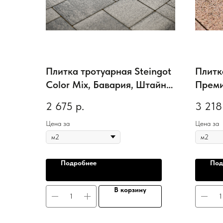
Плитка тротуарная Steingot
Плитк
Color Mix, Бавария, Штайн
Преми
Сильвер, толщина 60 мм
дробе
2 675
р.
3 218
Caram
Цена за
Цена за
Подробнее
Под
В корзину