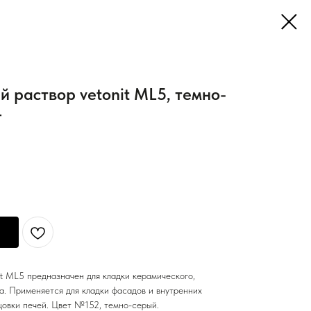
 раствор vetonit ML5, темно-
г
it ML5 предназначен для кладки керамического,
а. Применяется для кладки фасадов и внутренних
цовки печей. Цвет №152, темно-серый.