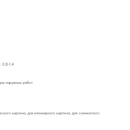
 0,8-1,4
 для наружных работ
ского кирпича, для клинкерного кирпича, для силикатного