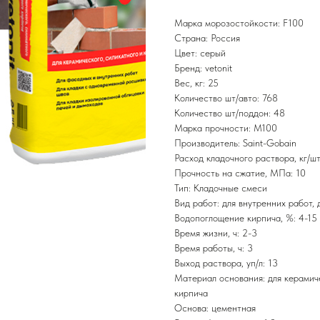
Марка морозостойкости: F100
Страна: Россия
Цвет: серый
Бренд: vetonit
Вес, кг: 25
Количество шт/авто: 768
Количество шт/поддон: 48
Марка прочности: М100
Производитель: Saint-Gobain
Расход кладочного раствора, кг/шт:
Прочность на сжатие, МПа: 10
Тип: Кладочные смеси
Вид работ: для внутренних работ,
Водопоглощение кирпича, %: 4-15
Время жизни, ч: 2-3
Время работы, ч: 3
Выход раствора, уп/л: 13
Материал основания: для керамиче
кирпича
Основа: цементная