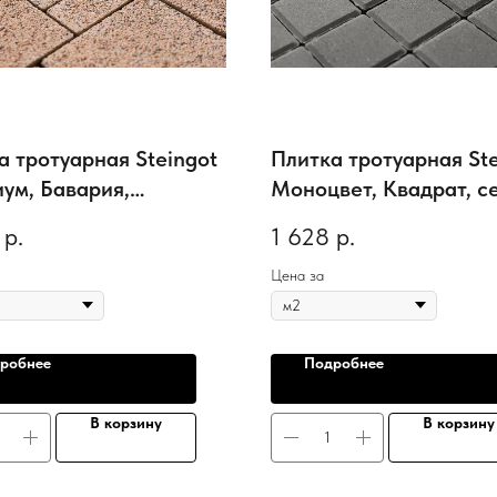
а тротуарная Steingot
Плитка тротуарная Ste
ум, Бавария,
Моноцвет, Квадрат, с
струйная обработка,
100*100*80 мм
р.
1 628
р.
ello, толщина 60 мм
Цена за
робнее
Подробнее
В корзину
В корзину