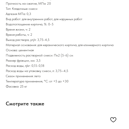
Прочность на сжатие, МПа: 20
Тип: Кладочные смеси
Адгезия МПа: 0,3
Вид работ: для внутренних работ, для наружных работ
Водопоглощение кирпича, %: 0-5
Время жизни, ч: 2
Время работы, ч: 2
Выход раствора, уп/л: 3,75-4,5
Материал основания: для керамического кирпича, для клинкерного кирпича
Основа: цементная
Подвижность растворной смеси: Пк2 (5-6) см
Размер фракции, мм: 3,5
Расход воды, л/кг: 0,15-0,18
Расход воды на упаковку смеси, л: 3,75–4,5
Сезон применения: лето
Температура применения, °С: от +5 до +30
Фасовка: 25 кг
Смотрите также