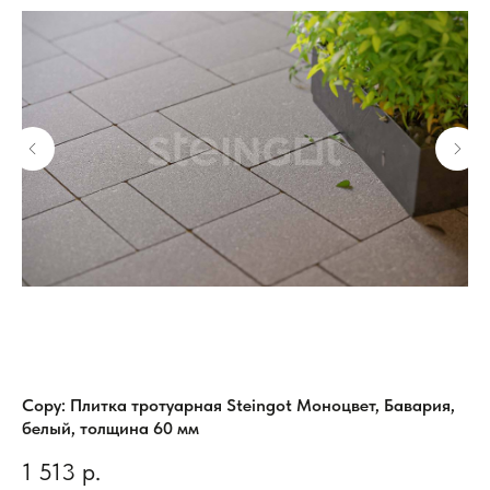
йн
Copy: Плитка тротуарная Steingot Моноцвет, Бавария,
Пл
белый, толщина 60 мм
Шт
1 513
р.
2