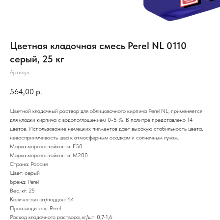
Цветная кладочная смесь Perel NL 0110
серый, 25 кг
Артикул:
564,00
р.
Цветной кладочный раствор для облицовочного кирпича Perel NL, применяется
для кладки кирпича с водопоглощением 0-5 %. В палитре представлено 14
цветов. Использование немецких пигментов дает высокую стабильность цвета,
невосприимчивость шва к атмосферным осадкам и солнечным лучам.
Марка морозостойкости: F50
Марка морозостойкости: М200
Страна: Россия
Цвет: серый
Бренд: Perel
Вес, кг: 25
Количество шт/поддон: 64
Производитель: Perel
Расход кладочного раствора, кг/шт: 0,7-1,6