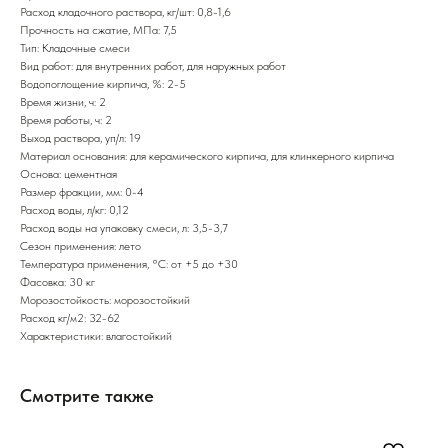
Расход кладочного раствора, кг/шт: 0,8-1,6
Прочность на сжатие, МПа: 7,5
Тип: Кладочные смеси
Вид работ: для внутренних работ, для наружных работ
Водопоглощение кирпича, %: 2-5
Время жизни, ч: 2
Время работы, ч: 2
Выход раствора, уп/л: 19
Материал основания: для керамического кирпича, для клинкерного кирпича
Основа: цементная
Размер фракции, мм: 0-4
Расход воды, л/кг: 0,12
Расход воды на упаковку смеси, л: 3,5-3,7
Сезон применения: лето
Температура применения, °С: от +5 до +30
Фасовка: 30 кг
Морозостойкость: морозостойкий
Расход кг/м2: 32-62
Характеристики: влагостойкий
Смотрите также