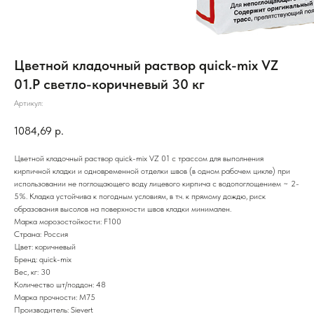
Цветной кладочный раствор quick-mix VZ
01.Р светло-коричневый 30 кг
Артикул:
1084,69
р.
Цветной кладочный раствор quick-mix VZ 01 с трассом для выполнения
кирпичной кладки и одновременной отделки швов (в одном рабочем цикле) при
использовании не поглощающего воду лицевого кирпича с водопоглощением ~ 2-
5%. Кладка устойчива к погодным условиям, в т.ч. к прямому дождю, риск
образования высолов на поверхности швов кладки минимален.
Марка морозостойкости: F100
Страна: Россия
Цвет: коричневый
Бренд: quick-mix
Вес, кг: 30
Количество шт/поддон: 48
Марка прочности: М75
Производитель: Sievert