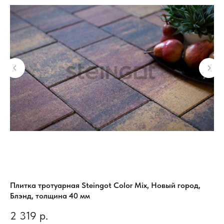
йн
Плитка тротуарная Steingot Color Mix, Новый город,
Пл
Блэнд, толщина 40 мм
кр
2 319
р.
1 