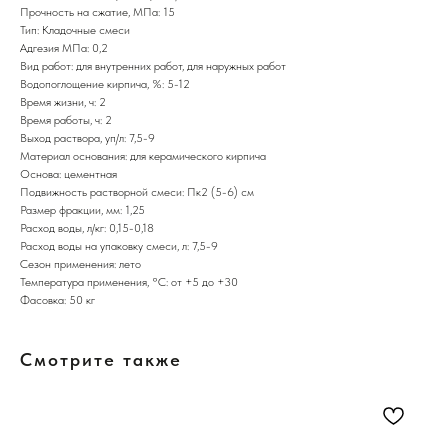
Прочность на сжатие, МПа: 15
Тип: Кладочные смеси
Адгезия МПа: 0,2
Вид работ: для внутренних работ, для наружных работ
Водопоглощение кирпича, %: 5-12
Время жизни, ч: 2
Время работы, ч: 2
Выход раствора, уп/л: 7,5-9
Материал основания: для керамического кирпича
Основа: цементная
Подвижность растворной смеси: Пк2 (5-6) см
Размер фракции, мм: 1,25
Расход воды, л/кг: 0,15-0,18
Расход воды на упаковку смеси, л: 7,5-9
Сезон применения: лето
Температура применения, °С: от +5 до +30
Фасовка: 50 кг
Смотрите также