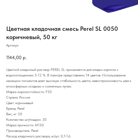
Цветная кладочная смесь Perel SL 0050
коричневый, 50 кг
Артикул:
1144,00
р.
Цветной кладочный раствор PEREL SL применяется для кладки кирпича с
водопоглощением 5-12 %. В палитре представлено 14 цветов. Использование
немецких пигментов дает высокую стабильность цвета, невосприимчивость шва к
атмосферным осадкам и солнечным лучам.
Марка морозостойкости: F50
Страна: Россия
Цвет: коричневый
Бренд: Perel
Вес, кг: 50
Количество шт/поддон: 30
Марка прочности: М150
Производитель: Perel
Расход кладочного раствора, кг/шт: 0,7-1,6