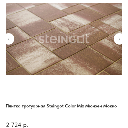
к,
Плитка тротуарная Steingot Color Mix Мюнхен Мокко
Пл
ко
2 724
р.