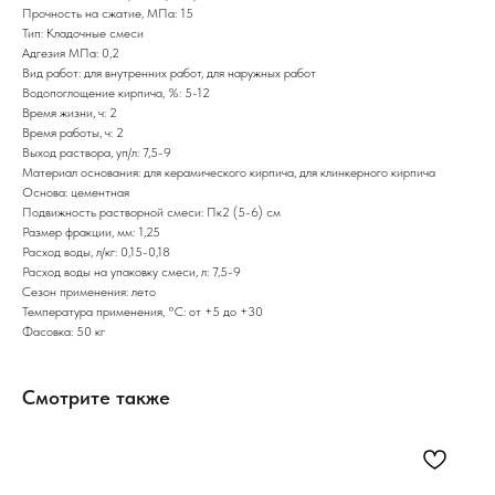
Прочность на сжатие, МПа: 15
Тип: Кладочные смеси
Адгезия МПа: 0,2
Вид работ: для внутренних работ, для наружных работ
Водопоглощение кирпича, %: 5-12
Время жизни, ч: 2
Время работы, ч: 2
Выход раствора, уп/л: 7,5-9
Материал основания: для керамического кирпича, для клинкерного кирпича
Основа: цементная
Подвижность растворной смеси: Пк2 (5-6) см
Размер фракции, мм: 1,25
Расход воды, л/кг: 0,15-0,18
Расход воды на упаковку смеси, л: 7,5-9
Сезон применения: лето
Температура применения, °С: от +5 до +30
Фасовка: 50 кг
Смотрите также