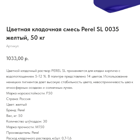
Цветная кладочная смесь Perel SL 0035
желтый, 50 кг
Артикул:
1033,00
р.
Цветной кладочный раствор PEREL SL применяется для кладки кирпича с
водопоглощением 5-12 %. В палитре представлено 14 цветов. Использование
немецких пигментов дает высокую стабильность цвета, невосприимчивость шва к
атмосферным осадкам и солнечным лучам.
Марка морозостойкости: F50
Страна: Россия
Цвет: желтый
Бренд: Perel
Вес, кг: 50
Количество шт/поддон: 30
Марка прочности: М150
Производитель: Perel
Расход кладочного раствора, кг/шт: 0,7-1,6