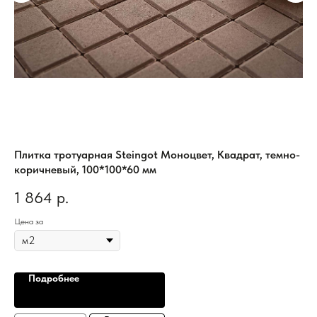
Плитка тротуарная Steingot Моноцвет, Квадрат, темно-
Пл
коричневый, 100*100*60 мм
Кл
1 864
р.
2
Цена за
Цен
Подробнее