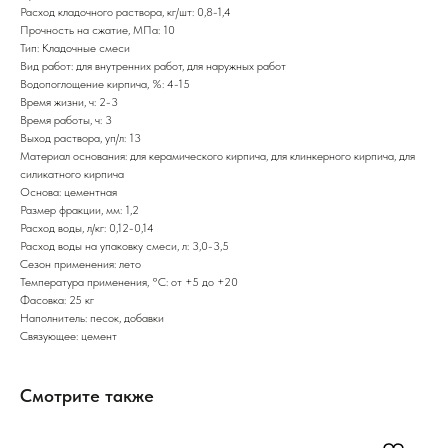
Расход кладочного раствора, кг/шт: 0,8-1,4
Прочность на сжатие, МПа: 10
Тип: Кладочные смеси
Вид работ: для внутренних работ, для наружных работ
Водопоглощение кирпича, %: 4-15
Время жизни, ч: 2-3
Время работы, ч: 3
Выход раствора, уп/л: 13
Материал основания: для керамического кирпича, для клинкерного кирпича, для
силикатного кирпича
Основа: цементная
Размер фракции, мм: 1,2
Расход воды, л/кг: 0,12-0,14
Расход воды на упаковку смеси, л: 3,0-3,5
Сезон применения: лето
Температура применения, °С: от +5 до +20
Фасовка: 25 кг
Наполнитель: песок, добавки
Связующее: цемент
Смотрите также