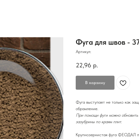
Фуга для швов - 3
Артикул:
22,96
р.
В корзину
Фуга выступает не только как защ
обрамление.
При помощи фуги можно обновить 
зазубрины по краям плит.
Крупнозернистая фуга ФЕОДАЛ при