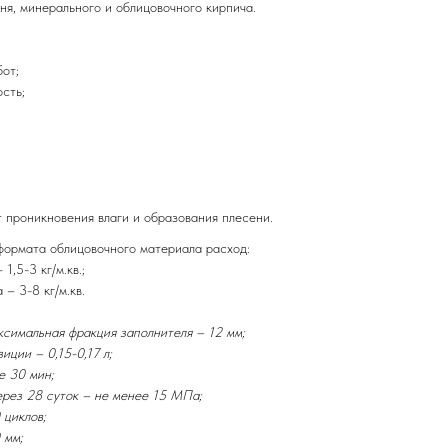
ня, минерального и облицовочного кирпича.
от;
сть;
т проникновения влаги и образования плесени.
формата облицовочного материала расход:
1,5-3 кг/м.кв.;
– 3-8 кг/м.кв.
ксимальная фракция заполнителя – 12 мм;
иции – 0,15-0,17 л;
е 30 мин;
ерез 28 суток – не менее 15 МПа;
 циклов;
 мм;