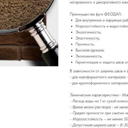
натурального и декоративного кам
Преимущества фуги ФЕОДАЛ:
Для внутренних и наружных раб
Морозостойкость и водостойко
Экологичность;
Эластичность;
Прочность;
Высокая адгезия;
Экономичность;
Герметизация и защита швов о
В зависимости от ширины швов и 
- для малоформатного материала – 
- для крупноформатного материала 
Технические характеристики:- Ма
- Расход воды на 1 кг сухой композ
- Время жизни раствора - не мене
- Предел прочности при сжатии ч
- Морозостойкость – не менее 50
- Допустимая ширина швов – 8-30