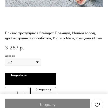
к,
Плитка тротуарная Steingot Премиум, Новый город,
Пл
дробеструйная обработка, Bianco Nero, толщина 60 мм
ко
3 287
р.
1
Цена за
Цен
Подробнее
В корзину
В корзину