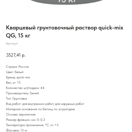
Кварцевый грунтовочный раствор quick-mix
QG, 15 кг
Артикул:
3527,41
р.
Страна: Россия
Цвет: белый
Бренд: quick-mix
Вес, кг: 15
Количество шт/поддон: 44
Производитель: Sievert
Тип: Грунтовка
Вид работ: для внутренних работ, для наружных работ
Материал основания: по бетону, по штукатурке
Основа: акрилатная
Размер фракции, мм: 0-0,3
Температура применения, °С: от +5
Фасовка: 15 кг