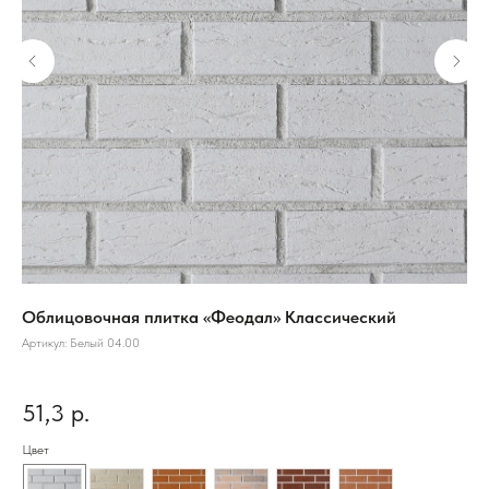
Облицовочная плитка «Феодал» Классический
Де
30
Артикул:
Белый 04.00
Арт
Под
51,3
р.
1 
Цвет
Ком